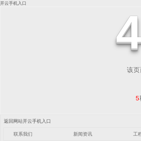
开云手机入口
该页面
5
返回网站开云手机入口
联系我们
新闻资讯
工